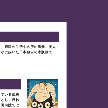
り、庶民の生活や名所の風景、美人
やかに描いた日本独自の木版画で
っている伝統
事として行わ
る回向院では