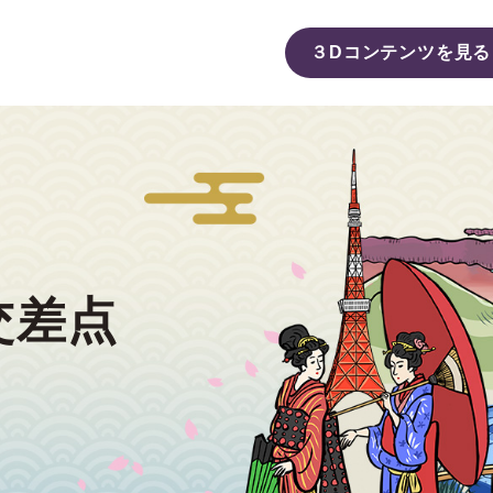
３Dコンテンツを⾒る
交差点