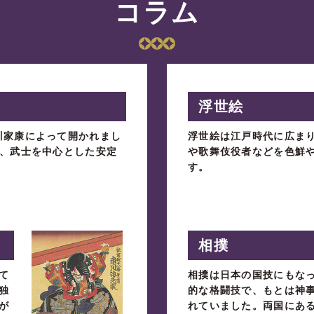
コラム
浮世絵
川家康によって開かれまし
浮世絵は江戸時代に広ま
り、武士を中心とした安定
や歌舞伎役者などを色鮮
す。
相撲
て
相撲は日本の国技にもな
独
的な格闘技で、もとは神
が
れていました。両国にあ